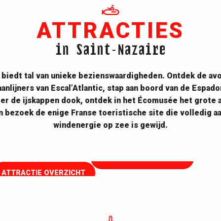
ATTRACTIES
in Saint-Nazaire
 biedt tal van unieke bezienswaardigheden. Ontdek de av
anlijners van Escal’Atlantic, stap aan boord van de Espado
er de ijskappen dook, ontdek in het Écomusée het grote a
EOL Centre éolien
n bezoek de enige Franse toeristische site die volledig a
Met de neus in de wind
windenergie op zee is gewijd.
lus van Dissignac
 6000 jaar oude plek
ATTRACTIE OVERZICHT
ATTRACTIE OVERZICHT