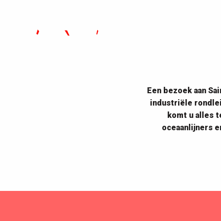
Een bezoek aan Sai
industriële rondl
komt u alles 
oceaanlijners e