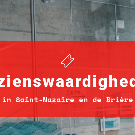
zienswaardighe
in Saint-Nazaire en de Brière