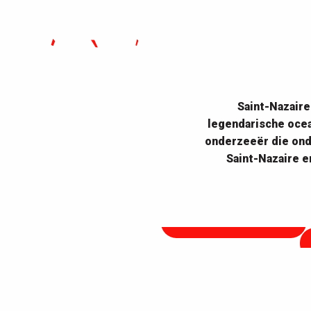
Saint-Nazaire
legendarische ocea
onderzeeër die ond
Ecomusée
Saint-Nazaire e
Duik in de Geschiedenis
Tumu
Een meer dan
ATTRACTIE OVERZICHT