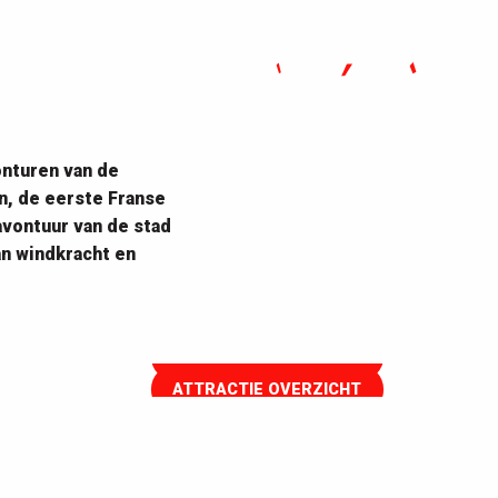
onturen van de
De onderzeeër Espadon
n, de eerste Franse
De enige onderzeeër in Frankrijk
vontuur van de stad
die u kunt bezichtigen en die
an windkracht en
bovendien nog altijd in het water
ligt
Escal'Atlantic
Welkom in deze museum-oceaanlijner!
ATTRACTIE OVERZICHT
ATTRACTIE OVERZICHT