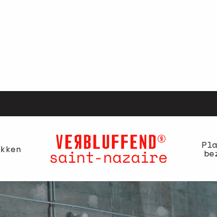
Pl
kken
be