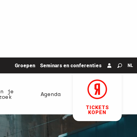
Groepen
Seminars en conferenties
NL
Zoek o
an je
Agenda
zoek
TICKETS
KOPEN