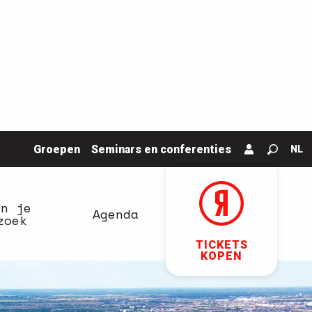
Groepen
Seminars en conferenties
NL
Zoek o
an je
Agenda
zoek
TICKETS
KOPEN