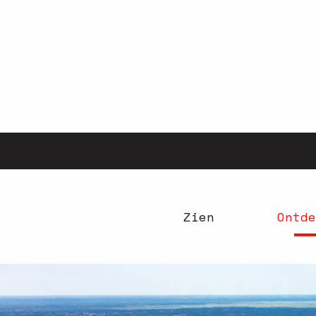
Aller
au
contenu
principal
Zien
Ontde