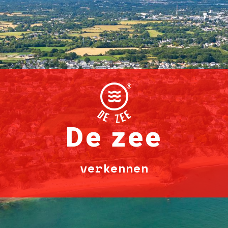
De zee
verkennen