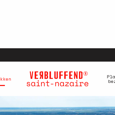
Pl
kken
be