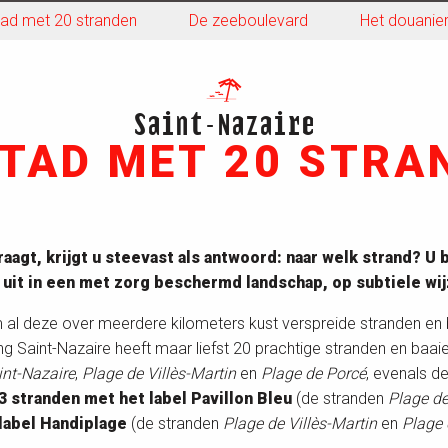
tad met 20 stranden
De zeeboulevard
Het douanie
Saint-Nazaire
STAD MET 20 STRA
raagt, krijgt u steevast als antwoord: naar welk strand? U 
 uit in een met zorg beschermd landschap, op subtiele wij
al deze over meerdere kilometers kust verspreide stranden en
 Saint-Nazaire heeft maar liefst 20 prachtige stranden en baai
int-Nazaire
,
Plage de Villès-Martin
en
Plage de Porcé
, evenals d
3 stranden met het label Pavillon Bleu
(de stranden
Plage de
label Handiplage
(de stranden
Plage de Villès-Martin
en
Plage 