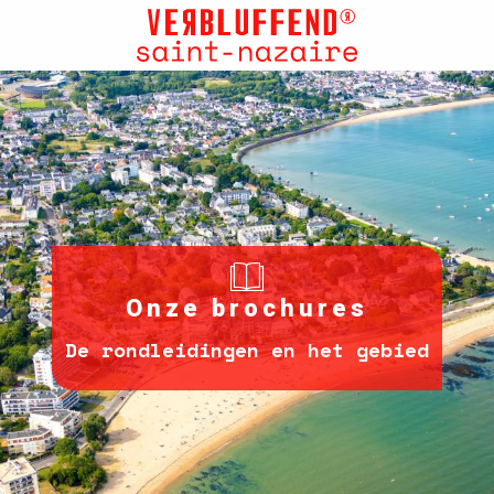
Aller
au
contenu
principal
Onze brochures
De rondleidingen en het gebied