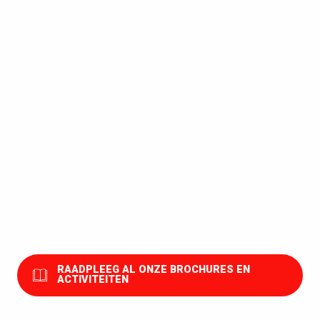
Met het hele gezin
De stranden
Wandelroutes
Boottochtje
De wandelingen met greeters
De activiteiten die u niet mag missen
De watersportactiviteiten
De activiteiten in de buitenlucht
De indoor-activiteiten
RAADPLEEG AL ONZE BROCHURES EN
ACTIVITEITEN