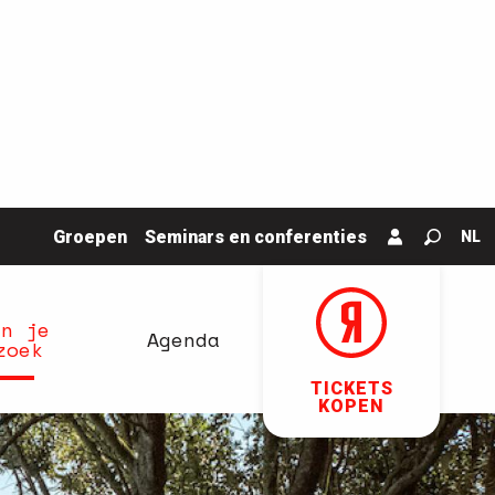
Groepen
Seminars en conferenties
NL
Zoek o
an je
Agenda
zoek
TICKETS
KOPEN