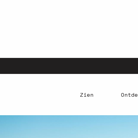
Aller
au
contenu
principal
Zien
Ontde