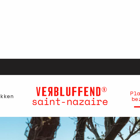
Pl
kken
be