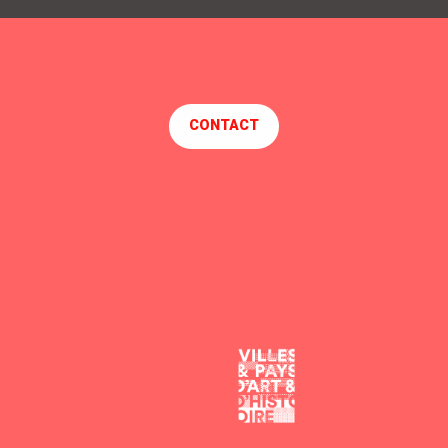
SENTIER DES DOUANIERS - De Saint-Nazaire à Pornichet
GR®DE PAYS TOUR DE BRIERE VTT
DES CUREES AUX CHAUSSEES
BOUCLE BRIERE VELIDEALE
CONTACT
LE HÉRON (La Posture du Héron)
LES GASCIEUX
LE COLVERT (le vol du colvert)
TOUR DE BRIERE A VELO
LE COQ FLEURI
LES GAGNERIES
LES GRANDES ÎSLES
AUTOUR DE L'ARDIVAIS