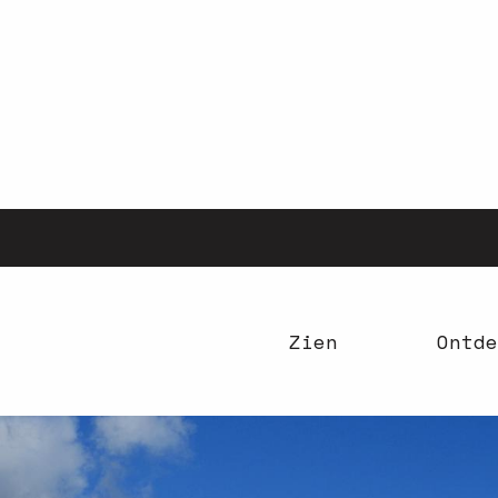
Aller
au
contenu
principal
Zien
Ontde