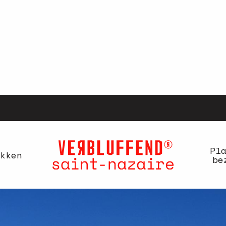
Pl
kken
be