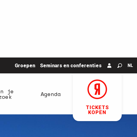
Groepen
Seminars en conferenties
NL
Zoek o
an je
Agenda
zoek
TICKETS
KOPEN