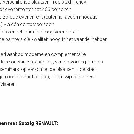
verschillende plaatsen in de stad: trendy,
oor evenementen tot 466 personen
 verzorgde evenement (catering, accommodatie,
z.) via één contactpersoon
rofessioneel team met oog voor detail
e partners die kwaliteit hoog in het vaandel hebben
breed aanbod moderne en complementaire
aire ontvangstcapaciteit, van coworking-ruimtes
seminars, op verschillende plaatsen in de stad.
en contact met ons op, zodat wij u de meest
viseren!
emen met Soazig RENAULT: