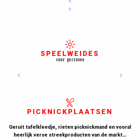
SPEELWEIDES
voor gezinnen
AIRE DE JEUX - JARDIN DES PLANTES
Speeltuin in de Jardins des Plantes
LEES MEER OVER
PICKNICKPLAATSEN
Geruit tafelkleedje, rieten picknickmand en vooral
heerlijk verse streekproducten van de markt…