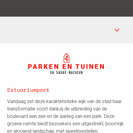
Parken en tuinen
PARKEN EN TUINEN
Langs het zoete water
in Saint-Nazaire
Speelweides
Estuariumpark
Picknickplaatsen
Vandaag zet deze karakteristieke wijk van de stad haar
transformatie voort dankzij de uitbreiding van de
boulevard aan zee en de aanleg van een park. Deze
groene ruimte biedt bezoekers een uitgestrekt, boomrijk
en glooiend landschap, met speeltoestellen,