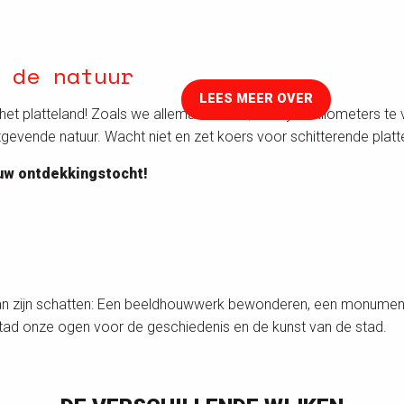
HET DOUANIERSPAD - GR®34
 de natuur
LEES MEER OVER
t platteland! Zoals we allemaal weten, verslijten kilometers te 
gevende natuur. Wacht niet en zet koers voor schitterende platt
uw ontdekkingstocht!
an zijn schatten: Een beeldhouwwerk bewonderen, een monument 
stad onze ogen voor de geschiedenis en de kunst van de stad.