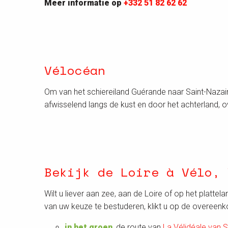
Meer informatie op
+332 51 82 62 62
Vélocéan
Om van het schiereiland Guérande naar Saint-Nazaire
afwisselend langs de kust en door het achterland, o
Bekijk de Loire à Vélo, 
Wilt u liever aan zee, aan de Loire of op het plattel
van uw keuze te bestuderen, klikt u op de overeenko
in het groen
, de route van
La Vélidéale van 