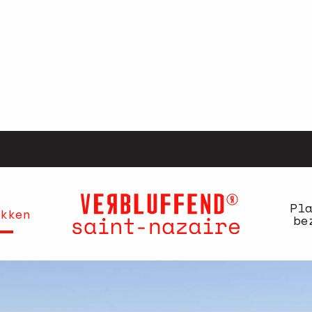
Pl
kken
be