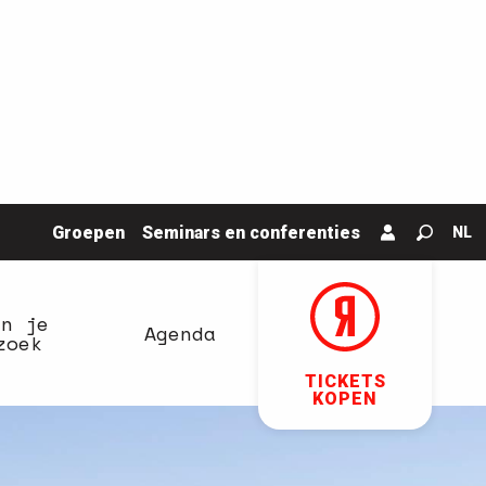
Groepen
Seminars en conferenties
NL
Zoek o
an je
Agenda
zoek
TICKETS
KOPEN