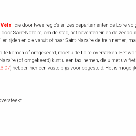
 Vélo
’, die door twee regio’s en zes departementen de Loire vol
door Saint-Nazaire, om de stad, het haventerrein en de zeeboulev
illen rijden en die vanuit of naar Saint-Nazaire de trein nemen, m
élo te komen of omgekeerd, moet u de Loire oversteken. Het wo
-Nazaire (of omgekeerd) kunt u een taxi nemen, die u met uw fiets 
23 07
) hebben hier een vaste prijs voor opgesteld. Het is mogeli
oversteekt