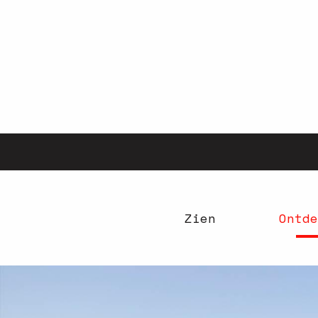
Aller
au
contenu
principal
Zien
Ontde