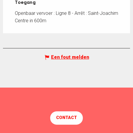
Toegang
Toegang
Openbaar vervoer : Ligne 8 - Arrêt : Saint-Joachim
Centre in 600m
Een fout melden
CONTACT