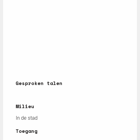
Gesproken talen
Gesproken talen
Milieu
Milieu
In de stad
Toegang
Toegang