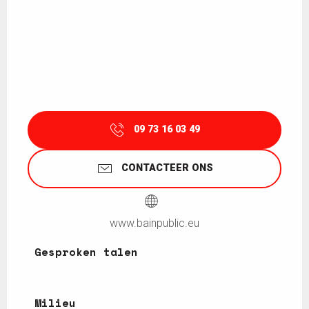
09 73 16 03 49
CONTACTEER ONS
www.bainpublic.eu
Gesproken talen
Gesproken talen
Milieu
Milieu