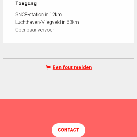
Toegang
Toegang
SNCF-station in 12km
Luchthaven/Vliegveld in 63km
Openbaar vervoer
Een fout melden
CONTACT