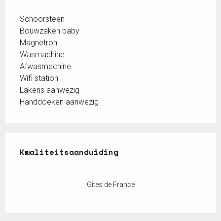
Schoorsteen
Bouwzaken baby
Magnetron
Wasmachine
Afwasmachine
Wifi station
Lakens aanwezig
Handdoeken aanwezig
Dienstverlening
Kwaliteitsaanduiding
Kwaliteitsaanduiding
Gîtes de France