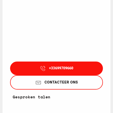
+33699709660
CONTACTEER ONS
Gesproken talen
Gesproken talen