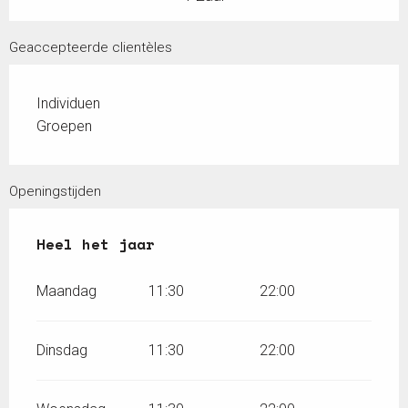
Geaccepteerde clientèles
Individuen
Groepen
Openingstijden
Heel het jaar
Heel het jaar
Maandag
11:30
22:00
Dinsdag
11:30
22:00