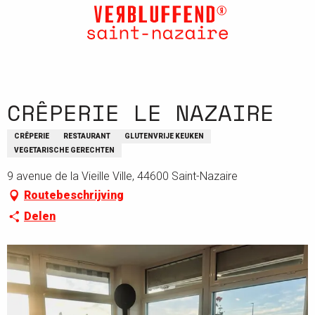
Aller
au
contenu
principal
CRÊPERIE LE NAZAIRE
CRÊPERIE
RESTAURANT
GLUTENVRIJE KEUKEN
VEGETARISCHE GERECHTEN
9 avenue de la Vieille Ville, 44600 Saint-Nazaire
Routebeschrijving
Delen