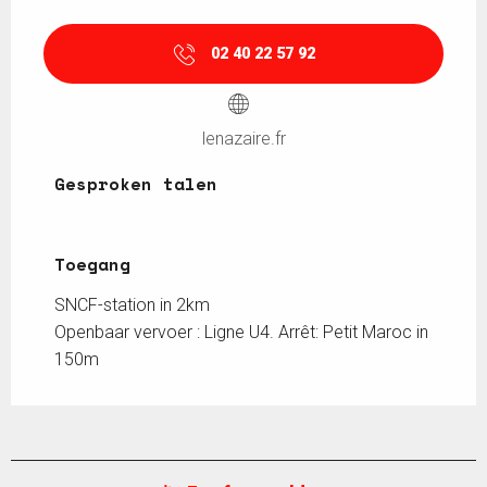
02 40 22 57 92
lenazaire.fr
Gesproken talen
Gesproken talen
Toegang
Toegang
SNCF-station in 2km
Openbaar vervoer : Ligne U4. Arrêt: Petit Maroc in
150m