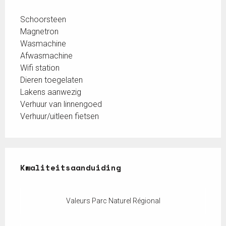
Schoorsteen
Magnetron
Wasmachine
Afwasmachine
Wifi station
Dieren toegelaten
Lakens aanwezig
Verhuur van linnengoed
Verhuur/uitleen fietsen
Dienstverlening
Kwaliteitsaanduiding
Kwaliteitsaanduiding
Valeurs Parc Naturel Régional