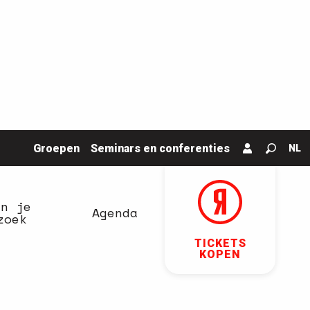
Groepen
Seminars en conferenties
NL
Zoek o
an je
Agenda
zoek
TICKETS
KOPEN