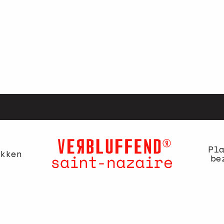
Pl
kken
be