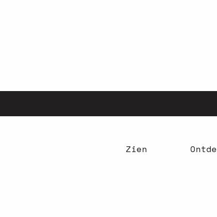
Aller
au
contenu
principal
Zien
Ontde