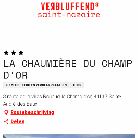
Aller
au
contenu
principal
LA CHAUMIÈRE DU CHAMP
D'OR
GEMEUBILEERD EN VERBLIJFPLAATSEN
HUIS
3 route de la villès Rouaud, le Champ d'or, 44117 Saint-
André-des-Eaux
Routebeschrijving
Delen