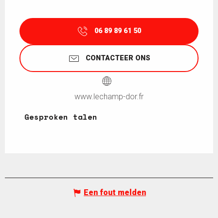
06 89 89 61 50
CONTACTEER ONS
www.lechamp-dor.fr
Gesproken talen
Gesproken talen
Een fout melden