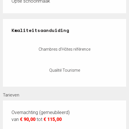
Optie schoonmaak
Dienstverlening
Kwaliteitsaanduiding
Kwaliteitsaanduiding
Chambres d'Hôtes référence
Qualité Tourisme
Tarieven
Overnachting (gemeubileerd)
van
€ 90,00
tot
€ 115,00