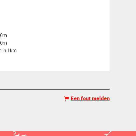
500m
500m
le in 1km
Een fout melden