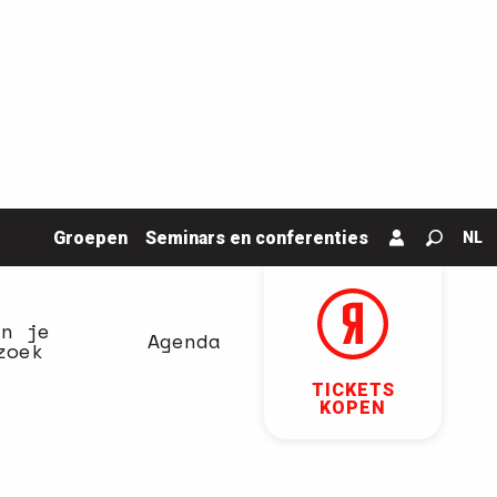
Groepen
Seminars en conferenties
NL
Zoek o
an je
Agenda
zoek
TICKETS
KOPEN