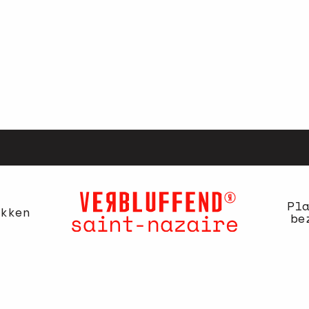
Pl
kken
be