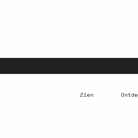
Aller
au
contenu
principal
Zien
Ontde