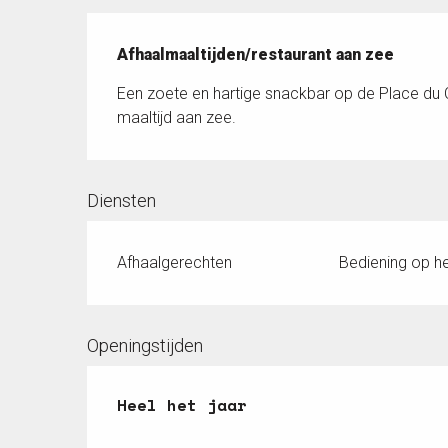
Beschrijving
Afhaalmaaltijden/restaurant aan zee
Een zoete en hartige snackbar op de Place d
maaltijd aan zee.
Diensten
Afhaalgerechten
Bediening op he
Openingstijden
Heel het jaar
Heel het jaar