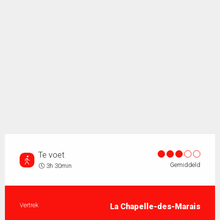
Te voet
Gemiddeld
3h 30min
Praktische informatie
Vertrek
La Chapelle-des-Marais