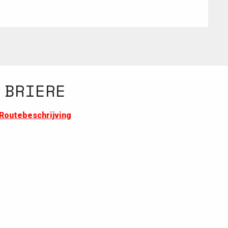
 BRIERE
6
Routebeschrijving