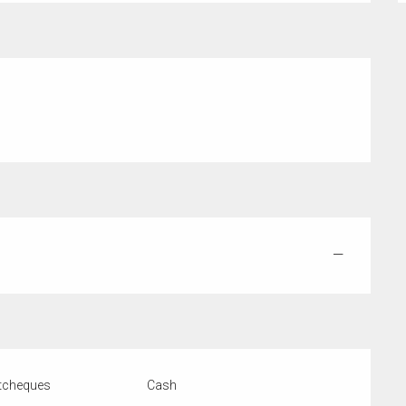
—
tcheques
Cash