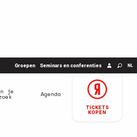
Groepen
Seminars en conferenties
NL
Zoek o
an je
Agenda
zoek
TICKETS
KOPEN