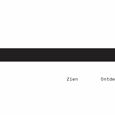
Aller
au
contenu
principal
Zien
Ontde