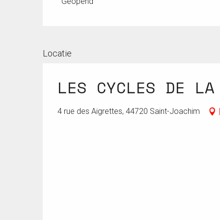
Geopend
Vanaf
8 mei 2026
tot
9 mei 2026
Vanaf
14 mei 2026
tot
20 mei 2026
Locatie
LES CYCLES DE LA
Vanaf
10 augustus 2026
tot
23 augustus 202
4 rue des Aigrettes, 44720 Saint-Joachim