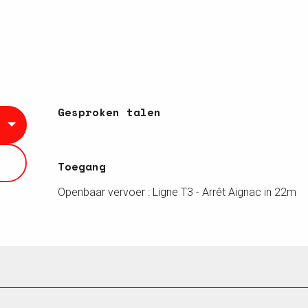
Gesproken talen
Gesproken talen
Toegang
Toegang
Openbaar vervoer : Ligne T3 - Arrêt Aignac in 22m