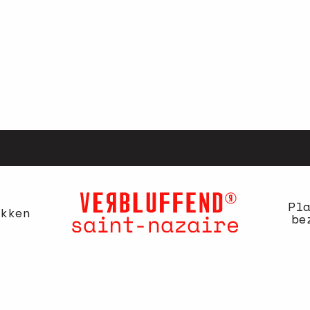
Pl
kken
be