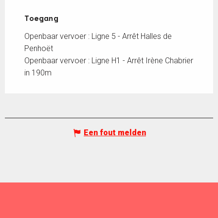
Toegang
Toegang
Openbaar vervoer : Ligne 5 - Arrêt Halles de
Penhoët
Openbaar vervoer : Ligne H1 - Arrêt Irène Chabrier
in 190m
Een fout melden