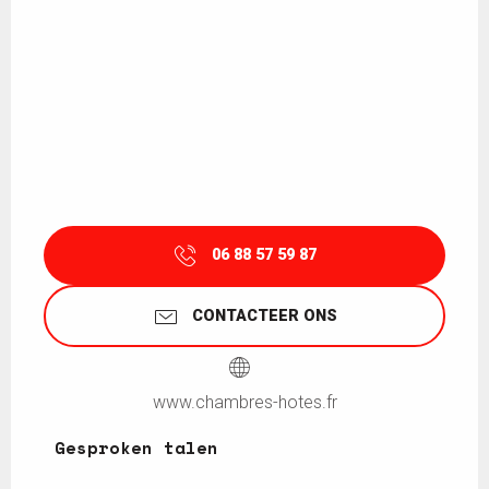
06 88 57 59 87
CONTACTEER ONS
www.chambres-hotes.fr
Gesproken talen
Gesproken talen