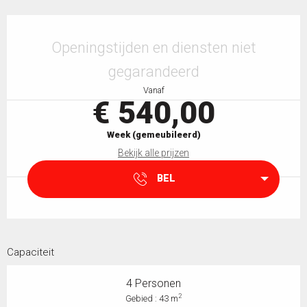
Openingstijden en contactgegevens
Openingstijden en diensten niet
gegarandeerd
Vanaf
€ 540,00
Week (gemeubileerd)
Bekijk alle prijzen
BEL
Capaciteit
4 Personen
2
Gebied : 43 m