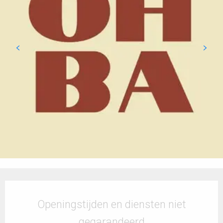
Openingstijden en contactgegevens
Openingstijden en diensten niet
gegarandeerd