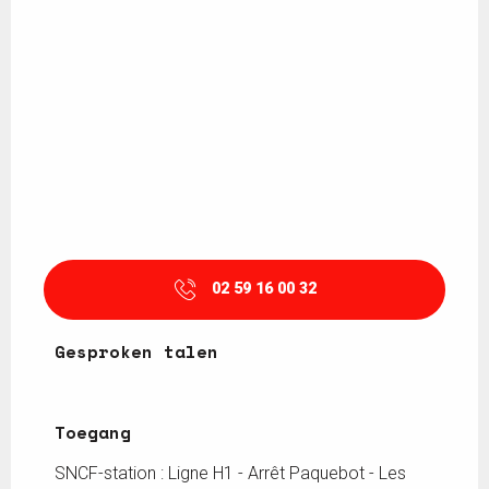
02 59 16 00 32
Gesproken talen
Gesproken talen
Toegang
Toegang
SNCF-station : Ligne H1 - Arrêt Paquebot - Les