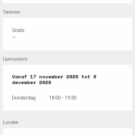
Tarieven
Gratis
—
Uurroosters
Vanaf
Vanaf
17 november 2026
17 november 2026
tot
tot
8 december 20
8
december 2026
Donderdag
18:00 - 19:30
Locatie