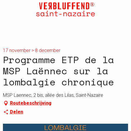
Aller
au
contenu
principal
17 november > 8 december
Programme ETP de la
MSP Laënnec sur la
lombalgie chronique
MSP Laennec, 2 bis, allée des Lilas, Saint-Nazaire
Routebeschrijving
Delen