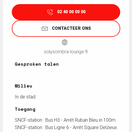
02 40 00 00 00
CONTACTEER ONS
solysombra-lounge.fr
Gesproken talen
Gesproken talen
Milieu
Milieu
In de stad
Toegang
Toegang
SNCF-station : Bus H3 - Arrêt Ruban Bleu in 100m
SNCF-station : Bus Ligne 6 - Arrêt Square Delzieux