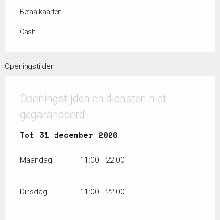
Betaalkaarten
Cash
Openingstijden
Openingstijden en diensten niet
gegarandeerd
Vanaf
Tot
31 december 2026
20 maart 2026
tot
31 december 2026
Maandag
11:00 - 22:00
Dinsdag
11:00 - 22:00