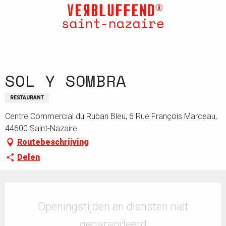
Aller
au
contenu
principal
SOL Y SOMBRA
RESTAURANT
Centre Commercial du Ruban Bleu, 6 Rue François Marceau,
44600 Saint-Nazaire
Routebeschrijving
Delen
Openingstijden en contactgegevens
Openingstijden en diensten niet
gegarandeerd