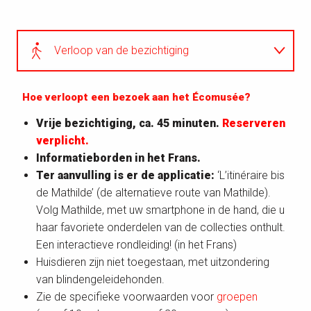
Verloop van de bezichtiging
Tarieven
Hoe verloopt een bezoek aan het Écomusée?
Vrije bezichtiging, ca. 45 minuten.
Reserveren
Kalender
verplicht.
Informatieborden in het Frans.
Routebeschrijving
Ter aanvulling is er de applicatie:
‘L’itinéraire bis
de Mathilde’ (de alternatieve route van Mathilde).
Volg Mathilde, met uw smartphone in de hand, die u
Toegankelijkheid
haar favoriete onderdelen van de collecties onthult.
Een interactieve rondleiding! (in het Frans)
Huisdieren zijn niet toegestaan, met uitzondering
van blindengeleidehonden.
Zie de specifieke voorwaarden voor
groepen