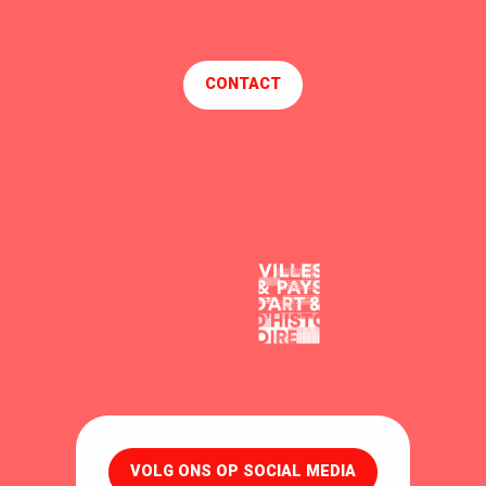
THE PEAT
BAIN PUBLIC
NAÏA
CONTACT
SOL Y SOMBRA
R DU VIN
COTES & VINS
LA BODEGUITA
ROULE CASQUETTE
LA GUINGUETTE DE L'USINE
CAFE DU PONT
LA BARA-K
VOLG ONS OP SOCIAL MEDIA