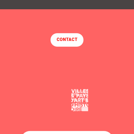
LA CHAUMIERE DES MARIONNETTES
LE ZEPHYR
L'Aigrette
MEUBLÉ DE MONSIEUR SIMONET
CONTACT
KAZ COLIBRI
RESIDENCE ST DENAC
LA CHAUMIÈRE DU CHAMP D'OR
Le verger
L'ESCALE DE LA NATURE
CHARMANT STUDIO PLAGES ET COMMERCES A PIED
MAGNIFIQUE APPARTEMENT DE TYPE 5, REFAIT À NEUF
LA MAISON MAGIQUE