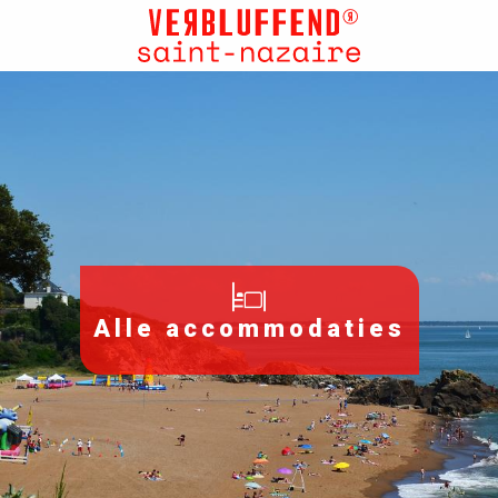
Aller
au
contenu
principal
Alle accommodaties