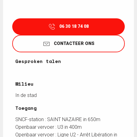
06 30 18 74 08
CONTACTEER ONS
Gesproken talen
Gesproken talen
Milieu
Milieu
In de stad
Toegang
Toegang
SNCF-station : SAINT NAZAIRE in 650m
Openbaar vervoer : U3 in 400m
Openbaar vervoer : Ligne U2 - Arrêt Libération in