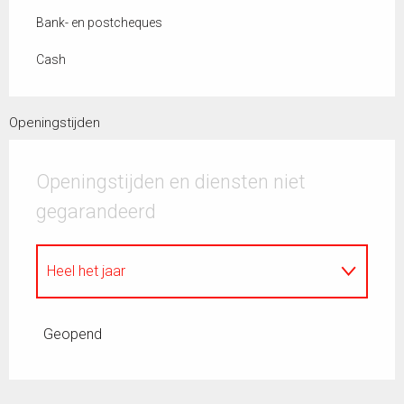
Bank- en postcheques
Cash
Openingstijden
Openingstijden en diensten niet
gegarandeerd
Heel het jaar
Tot
30 augustus 2026
Geopend
Vanaf
5 september 2026
tot
30 september
2026