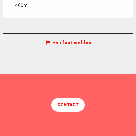
400m
Een fout melden
CONTACT