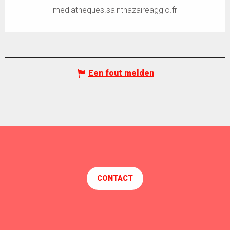
mediatheques.saintnazaireagglo.fr
Een fout melden
CONTACT