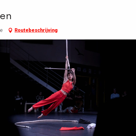
en
re
Routebeschrijving