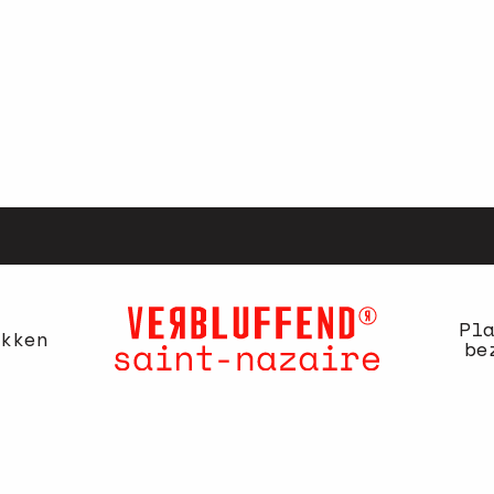
Pl
kken
be