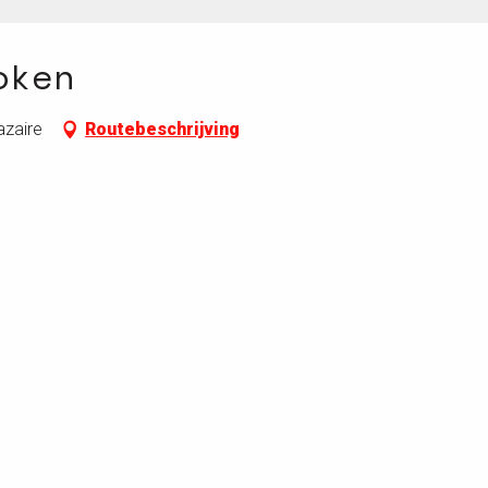
oken
azaire
Routebeschrijving