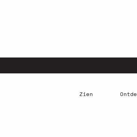
Aller
au
contenu
principal
Zien
Ontde