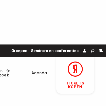
Groepen
Seminars en conferenties
NL
Zoek o
an je
Agenda
zoek
TICKETS
KOPEN