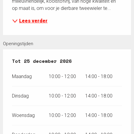
milieuvriendelijk, koolstofvrij, van hoge kwaliteit en 
op maat is, om voor je dierbare tweewieler te...
Lees verder
Openingstijden
Vanaf
Tot
25 december 2026
7 januari 2026
tot
25 december 202
Maandag
10:00 - 12:00
14:00 - 18:00
Dinsdag
10:00 - 12:00
14:00 - 18:00
Woensdag
10:00 - 12:00
14:00 - 18:00