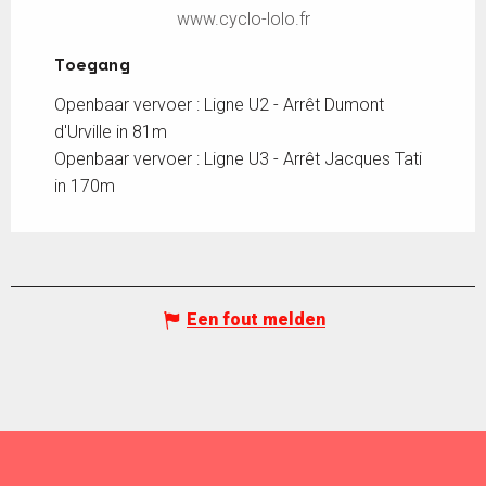
www.cyclo-lolo.fr
Toegang
Toegang
Openbaar vervoer : Ligne U2 - Arrêt Dumont
d'Urville in 81m
Openbaar vervoer : Ligne U3 - Arrêt Jacques Tati
in 170m
Een fout melden