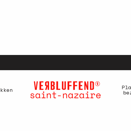
Pl
kken
be