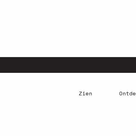
Aller
au
contenu
principal
Zien
Ontde