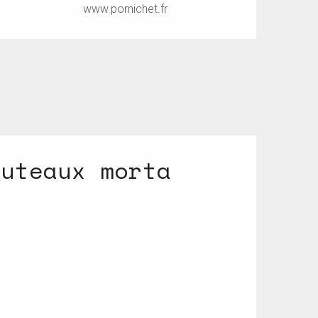
www.pornichet.fr
outeaux morta