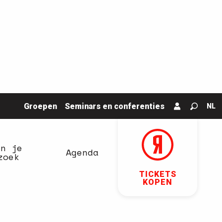
Groepen
Seminars en conferenties
NL
Zoek o
an je
Agenda
zoek
TICKETS
KOPEN