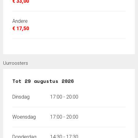
€ 33,00
Andere
€ 17,50
Uurroosters
Vanaf
Tot
29 augustus 2026
28 juli 2026
tot
29 augustus 2026
Dinsdag
17:00 - 20:00
Woensdag
17:00 - 20:00
Donderdag
14:30 - 17:30