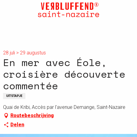
Aller
au
contenu
principal
28 juli > 29 augustus
En mer avec Éole,
croisière découverte
commentée
UITSTAPJE
Quai de Kribi, Accès par l'avenue Demange, Saint-Nazaire
Routebeschrijving
Delen