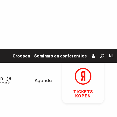
Groepen
Seminars en conferenties
NL
Zoek o
an je
Agenda
zoek
TICKETS
KOPEN