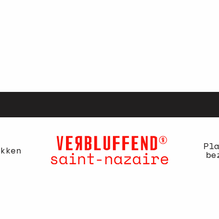
Pl
kken
be