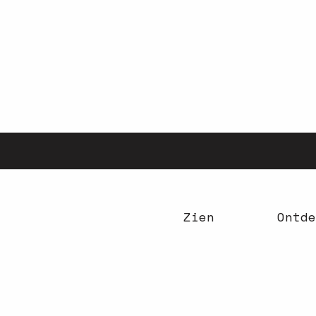
Aller
au
contenu
principal
Zien
Ontde