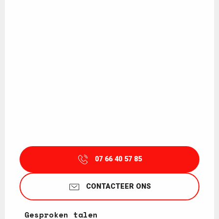
07 66 40 57 85
CONTACTEER ONS
Gesproken talen
Gesproken talen