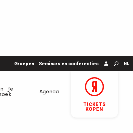
Groepen
Seminars en conferenties
NL
Zoek o
an je
Agenda
zoek
TICKETS
KOPEN