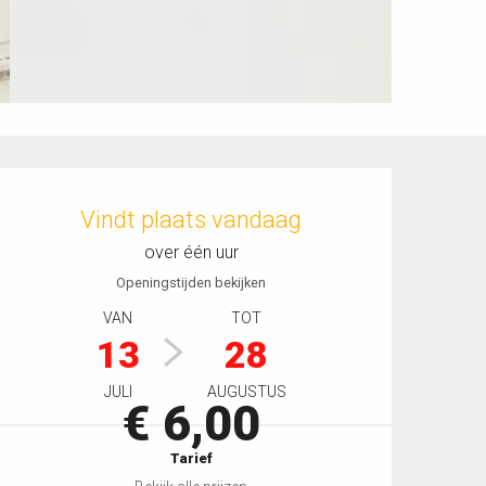
Openingstijden en contactgegevens
Vindt plaats vandaag
over één uur
Openingstijden bekijken
VAN
TOT
13
28
JULI
AUGUSTUS
€ 6,00
Tarief