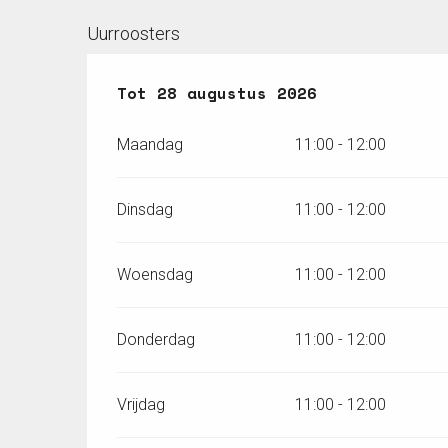
Uurroosters
Vanaf
Tot
28 augustus 2026
13 juli 2026
tot
28 augustu
Maandag
11:00 - 12:00
Dinsdag
11:00 - 12:00
Woensdag
11:00 - 12:00
Donderdag
11:00 - 12:00
Vrijdag
11:00 - 12:00