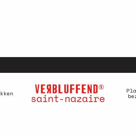
Pl
kken
be