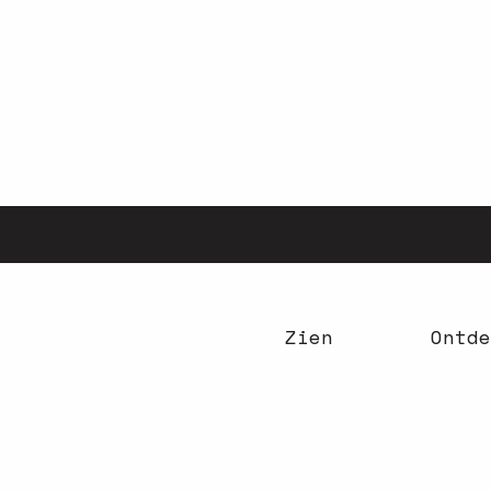
Aller
au
contenu
principal
Zien
Ontde