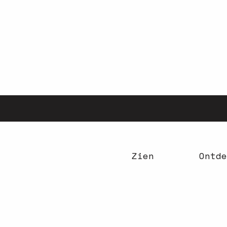
Aller
au
contenu
principal
Zien
Ontde