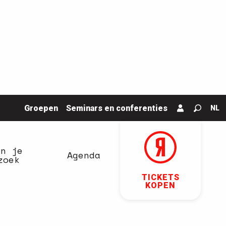
Groepen
Seminars en conferenties
NL
Zoek o
an je
Agenda
zoek
TICKETS
KOPEN