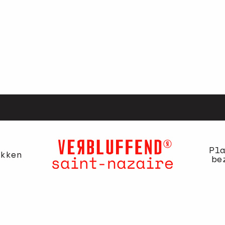
Pl
kken
be