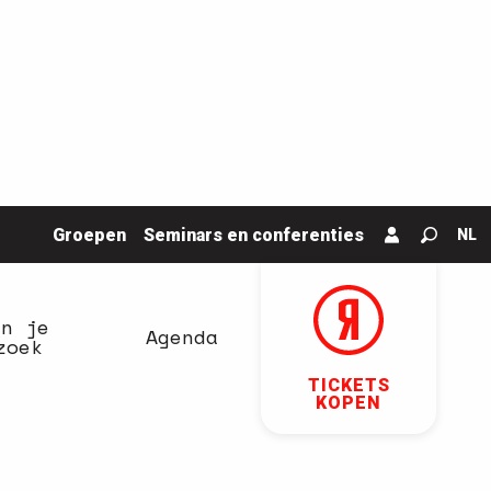
Groepen
Seminars en conferenties
NL
Zoek o
an je
Agenda
zoek
TICKETS
KOPEN