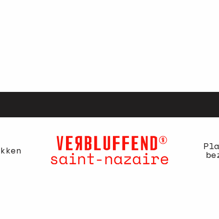
Pl
kken
be