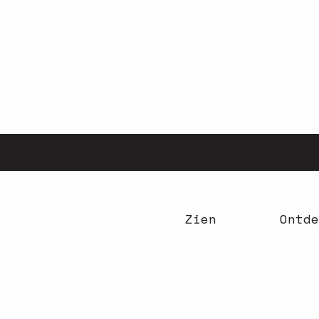
Aller
au
contenu
principal
Zien
Ontde