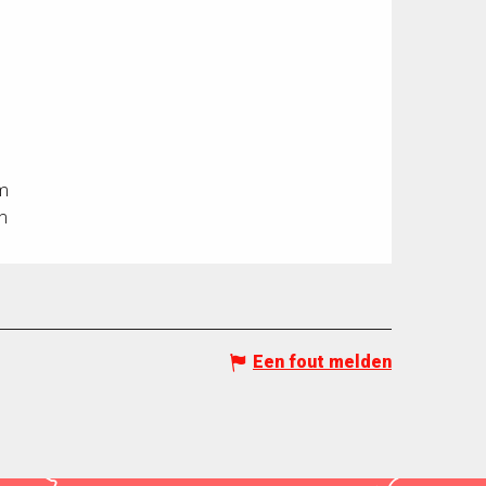
0m
m
Een fout melden