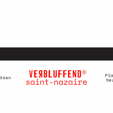
Pl
kken
be