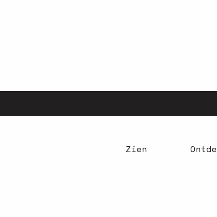
Aller
au
contenu
principal
Zien
Ontde