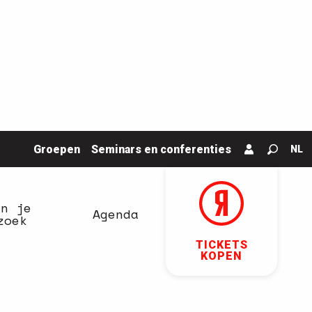
Groepen
Seminars en conferenties
NL
Zoek o
an je
Agenda
zoek
TICKETS
KOPEN