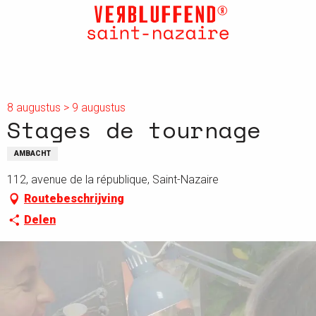
Aller
au
contenu
principal
8 augustus > 9 augustus
Stages de tournage
AMBACHT
112, avenue de la république, Saint-Nazaire
Routebeschrijving
Delen