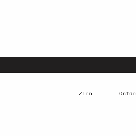
Aller
au
contenu
principal
Zien
Ontde