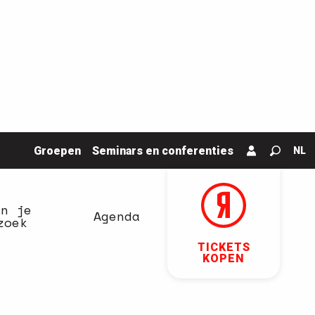
Groepen
Seminars en conferenties
NL
Zoek o
an je
Agenda
zoek
TICKETS
KOPEN