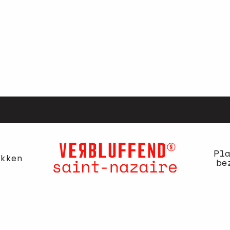
Pl
kken
be