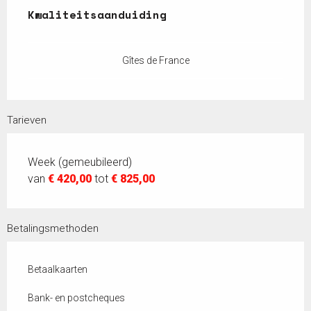
Kwaliteitsaanduiding
Kwaliteitsaanduiding
Gîtes de France
Tarieven
Week (gemeubileerd)
van
€ 420,00
tot
€ 825,00
Betalingsmethoden
Betaalkaarten
Bank- en postcheques