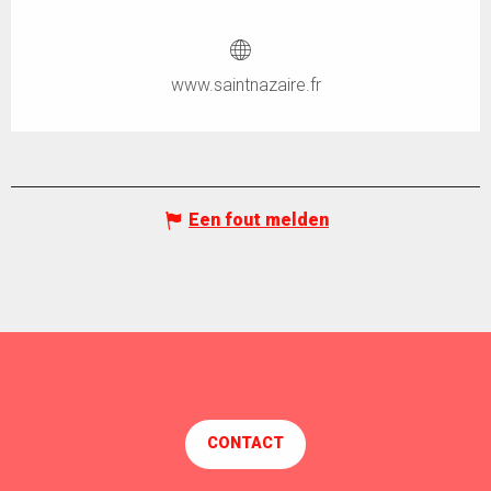
www.saintnazaire.fr
Een fout melden
CONTACT