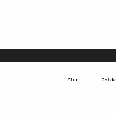
Aller
au
contenu
principal
Zien
Ontde