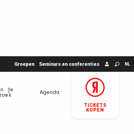
Groepen
Seminars en conferenties
NL
Zoek o
an je
Agenda
zoek
TICKETS
KOPEN