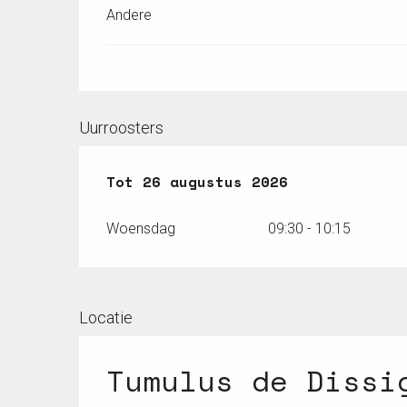
Andere
Uurroosters
Vanaf
Tot
26 augustus 2026
15 juli 2026
tot
26 augustu
Woensdag
09:30 - 10:15
Locatie
Tumulus de Dissi