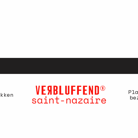
Pl
kken
be